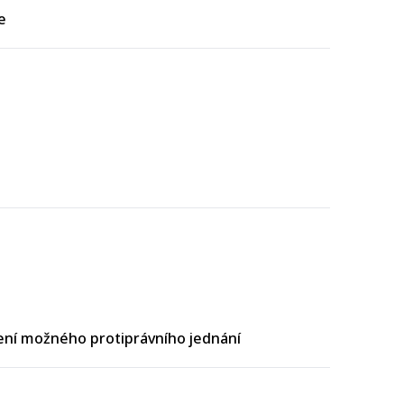
e
ení možného protiprávního jednání