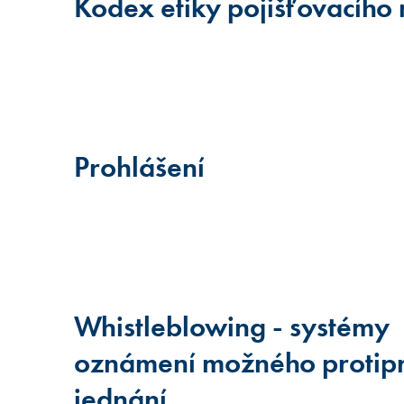
Kodex etiky pojišťovacího
Prohlášení
Whistleblowing - systémy
oznámení možného protip
jednání