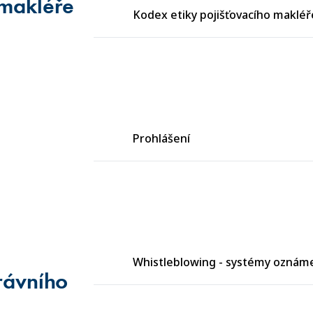
 makléře
Kodex etiky pojišťovacího makléř
Prohlášení
Whistleblowing - systémy oznám
rávního