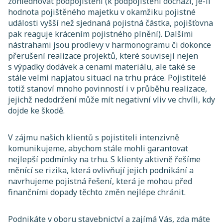
zohledňovat podpojištění (k podpojištění dochází, je-li
hodnota pojištěného majetku v okamžiku pojistné
události vyšší než sjednaná pojistná částka, pojišťovna
pak reaguje krácením pojistného plnění). Dalšími
nástrahami jsou prodlevy v harmonogramu či dokonce
přerušení realizace projektů, které souvisejí nejen
s výpadky dodávek a cenami materiálu, ale také se
stále velmi napjatou situací na trhu práce. Pojistitelé
totiž stanoví mnoho povinností i v průběhu realizace,
jejichž nedodržení může mít negativní vliv ve chvíli, kdy
dojde ke škodě.
V zájmu našich klientů s pojistiteli intenzivně
komunikujeme, abychom stále mohli garantovat
nejlepší podmínky na trhu. S klienty aktivně řešíme
měnící se rizika, která ovlivňují jejich podnikání a
navrhujeme pojistná řešení, která je mohou před
finančními dopady těchto změn nejlépe chránit.
Podnikáte v oboru stavebnictví a zajímá Vás, zda máte