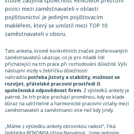
studie zaujímá společnost RENOMIA prestižní
pozici mezi zaměstnavateli v oblasti
pojišťovnictví. Je jediným pojišťovacím
makléřem, který se umístil mezi TOP 10
zaměstnavateli v oboru.
Tato anketa, kromě konkrétních značek preferovaných
zaměstnavatelů ukazuje, co je pro mladé lidi
přicházející na trh práce při rozhodování důležité. Výši
nástupní mzdy v žebříčku důležitosti
nahradila
potřeba jistoty a stability, možnost se
rozvíjet, přátelské pracovní prostředí či
společenská odpovědnost firem
. Z výsledků ankety je
patrné, že trh práce prochází proměnou, kdy se klade
důraz na udržitelné a harmonické pracovní vztahy mezi
zaměstnavateli a zaměstnanci více než kdy jindy.
„Máme z výsledku ankety obrovskou radost“,
říká
ředitelka RENOMIA Jiřina Nepalová.
„Jsme jediným