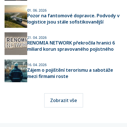
01. 06. 2026
Pozor na fantomové dopravce. Podvody v
logistice jsou stále sofistikovanější
21. 04. 2026
RENOMIA NETWORK překročila hranici 6
miliard korun spravovaného pojistného
16. 04. 2026
Zájem o pojištění terorismu a sabotáže
mezi firmami roste
Zobrazit vše