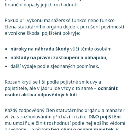
finanční dopady jejich rozhodnutí.
Pokud při výkonu manažerské funkce nebo funkce
člena statutárního orgánu dojde k porušení povinností
a vznikne škoda, pojištění pokryje:
nároky na náhradu škody
vůči těmto osobám,
náklady na právní zastoupení a obhajobu
,
další výdaje podle sjednaných podmínek.
Rozsah krytí se liší podle pojistné smlouvy a
pojistitele, ale v jádru jde vždy o to samé –
ochránit
osobní aktiva odpovědných lidí
.
Každý zodpovědný člen statutárního orgánu a manažer
ví, že s rozhodováním přichází i riziko.
D&O pojištění
mu umožňuje činit rozhodnutí podle nejlepšího vědomí
a svědomí – a přitom
bez obav o osobní majetek
. V