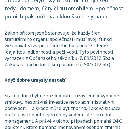
odpovídat celým svým osobním majetkem –
tedy i domem, účty či automobilem. Společnost
po nich pak může vzniklou škodu vymáhat.
Zákon přitom jasně stanovuje, že každý člen
statutárního orgánu společnosti musí svoji funkci
vykonávat s tzv. péčí řádného hospodáře – tedy s
loajalitou, odborností a pečlivostí. Tyto povinnosti
vycházejí z Občanského zákoníku (č. 89/2012 Sb.) a
Zákona o obchodních korporacích (č. 90/2012 Sb.).
Když dobré úmysly nestačí
Stačí jedno chybné rozhodnutí – uzavření nevýhodné
smlouvy, nesprávná investice nebo administrativní
pochybení – a škoda může být značná. Taková situace
může postihnout nejen členy vedení, ale i střední
management. A právě v těchto případech pomáhá D&O
pojištění, které pomáhá jmenovaným osobám zmírnit