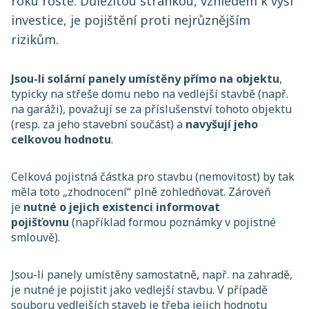
roku roste. Důležitou stránkou, vzhledem k výši
investice, je pojištění proti nejrůznějším
rizikům.
Jsou-li solární panely umístěny přímo na objektu
,
typicky na střeše domu nebo na vedlejší stavbě (např.
na garáži), považují se za příslušenství tohoto objektu
(resp. za jeho stavební součást) a
navyšují jeho
celkovou hodnotu
.
Celková pojistná částka pro stavbu (nemovitost) by tak
měla toto „zhodnocení“ plně zohledňovat. Zároveň
je
nutné o jejich existenci informovat
pojišťovnu
(například formou poznámky v pojistné
smlouvě).
Jsou-li panely umístěny samostatně, např. na zahradě,
je nutné je pojistit jako vedlejší stavbu. V případě
souboru vedlejších staveb je třeba jejich hodnotu