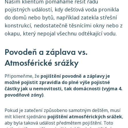
Našim klientům pomáháme řešit řadu
pojistných událostí, kdy dešťová voda pronikla
do domů nebo bytů, například zatekla střešní
konstrukcí, nedostatečně těsnícími okny nebo z
okapu, který nepojal všechnu odtékající vodu.
Povodeň a záplava vs.
Atmosférické srážky
Připomeňme, že
pojištění povodně a záplavy je
možné pojistit zpravidla do plné výše pojistné
částky jak u nemovitosti, tak domácnosti (vyjma 4.
povodňové zóny)
.
Pokud je zatečení způsobeno samotným deštěm, musí
mít klient sjednáno
pojištění atmosférických srážek
,
aby byla taková událost předmětem pojištění. Toto