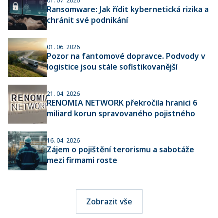
01. 07. 2026
Ransomware: Jak řídit kybernetická rizika a
chránit své podnikání
01. 06. 2026
Pozor na fantomové dopravce. Podvody v
logistice jsou stále sofistikovanější
21. 04. 2026
RENOMIA NETWORK překročila hranici 6
miliard korun spravovaného pojistného
16. 04. 2026
Zájem o pojištění terorismu a sabotáže
mezi firmami roste
Zobrazit vše